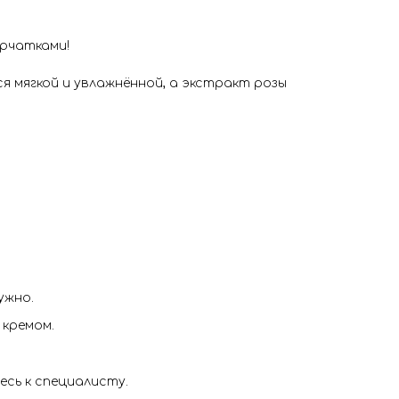
рчатками!
я мягкой и увлажнённой, а экстракт розы
ужно.
 кремом.
есь к специалисту.