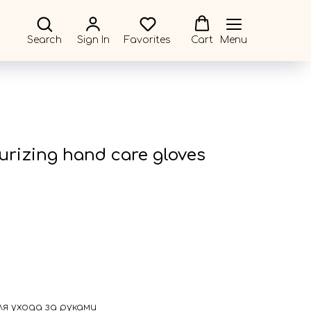
Search
Sign In
Favorites
Cart
Menu
urizing hand care gloves
я ухода за руками