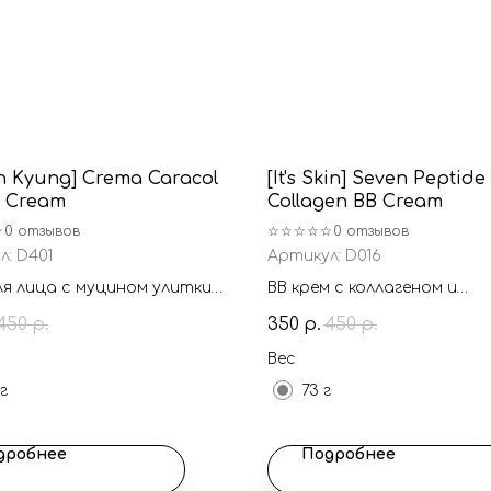
n Kyung] Crema Caracol
[It's Skin] Seven Peptide
t Cream
Collagen BB Cream
☆
0 отзывов
☆☆☆☆☆
0 отзывов
л:
D401
Артикул:
D016
ля лица с муцином улитки
BB крем с коллагеном и
лексом питательных
пептидами
450
350
450
р.
р.
р.
ентов с осветляющим
том
Вес
 г
73 г
дробнее
Подробнее