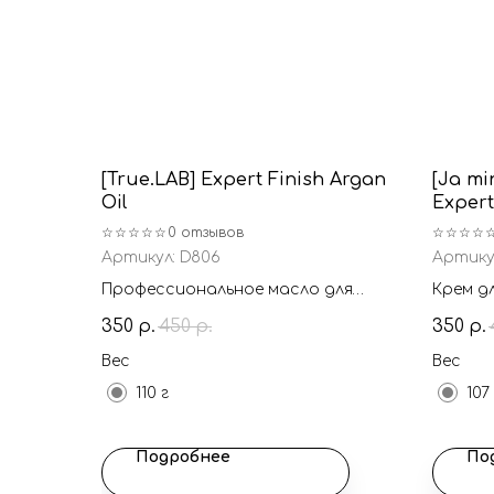
[True.LAB] Expert Finish Argan
[Ja mi
Oil
Exper
☆☆☆☆☆
0 отзывов
☆☆☆☆
Артикул:
D806
Артику
Профессиональное масло для
Крем д
волос с аргановым маслом
и комп
350
450
350
р.
р.
р.
компон
эффек
Вес
Вес
110 г
107
Подробнее
По