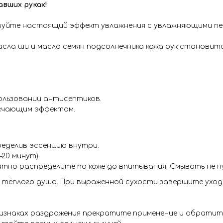
авших руках!
твуйте настоящий эффект увлажнения с увлажняющими пе
асла ши и масла семян подсолнечника кожа рук становитс
пользовании антисептиков.
гчающим эффектом.
ределив эссенцию внутри.
–20 минут).
тно распределите по коже до впитывания. Смывать не н
е тёплого душа. При выраженной сухости завершите уход
ризнаках раздражения прекратите применение и обратит