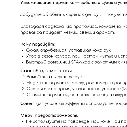
Увлажняющие перчатки — забота о сухих и уст
Забудьте об обычных кремах для рук — почувс
Благодаря содержанию прополиса, коллагена, м
прованса придаёт лёгкий, свежий аромат.
Кому подойдёт:
Сухая, огрубевшая, уставшая кожа рук.
Уход в сезон холода, при частом мытье и ис
Быстрый домашний SPA-уход с заметным смя
Способ применения
Вымойте и высушите руки.
Наденьте перчатки-маску, равномерно расп
Оставьте на время, указанное на упаковке (15
Снимите перчатки, остатки эссенции аккура
Совет
: для усиления эффекта используйте посл
Меры предосторожности:
Не используйте на повреждённой коже. При п