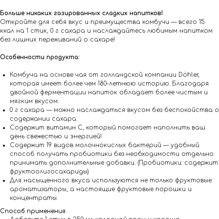
Больше никаких газированных сладких напитков!
Откройте для себя вкус и преимущества комбучи — всего 15
ккал на 1 стик, 0 г сахара и наслаждайтесь любимым напитком
без лишних переживаний о сахаре!
Особенности продукта:
Комбуча на основе чая от голландской компании Döhler,
которая имеет более чем 180-летнюю историю. Благодаря
двойной ферментации напиток обладает более чистым и
мягким вкусом.
0 г сахара — можно наслаждаться вкусом без беспокойства о
содержании сахара.
Содержит витамин C, который помогает наполнить ваш
день свежестью и энергией!
Содержит 19 видов молочнокислых бактерий — удобный
способ получать пробиотики без необходимости отдельно
принимать дополнительные добавки. (Пробиотики: содержит
фруктоолигосахариды)
Для насыщенного вкуса используются не только фруктовые
ароматизаторы, а настоящие фруктовые порошки и
концентраты.
Способ применения