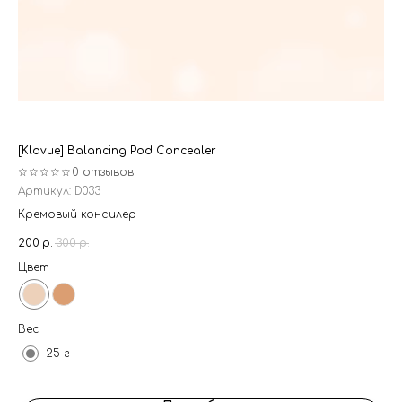
[Klavue] Balancing Pod Concealer
[J
☆☆☆☆☆
0 отзывов
☆
Артикул:
D033
Ар
Кремовый консилер
Кр
пи
200
р.
300
р.
35
Цвет
Ве
Вес
25 г