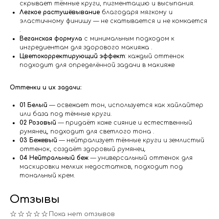
скрывает тёмные круги, пигментацию и высыпания.
Легкое растушёвывание
благодаря мягкому и
эластичному финишу — не скатывается и не комкается
.
Веганская формула
с минимальным подходом к
ингредиентам для здорового макияжа .
Цветокорректирующий эффект
: каждый оттенок
подходит для определённой задачи в макияже
Оттенки и их задачи:
01 Белый
— освежает тон, используется как хайлайтер
или база под тёмные круги.
02 Розовый
— придаёт коже сияние и естественный
румянец, подходит для светлого тона .
03 Бежевый
— нейтрализует тёмные круги и землистый
оттенок, создаёт здоровый румянец.
04 Нейтральный беж
— универсальный оттенок для
маскировки мелких недостатков, подходит под
тональный крем.
Отзывы
☆☆☆☆☆
Пока нет отзывов