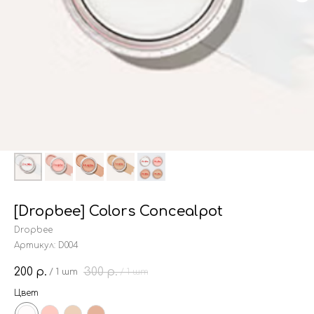
[Dropbee] Colors Concealpot
Dropbee
Артикул:
D004
200
300
р.
р.
/
1 шт
/
1 шт
Цвет