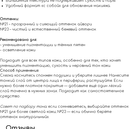
Бальзамная текстура не подчёркивает сухость и поры.
Удобный формат «с собой» для обновления макияжа.
Оттенки:
№21 – прозрачный и сияющий оттенок айвори
№23 – чистый и естественный бежевый оттенок
Рекомендовано для:
– уменьшение пигментации и тёмных пятен
– осветление кожи
Подходит для всех типов кожи, особенно для тех, кто хочет
уменьшить пигментацию, сухость и неровный тон кожи.
Способ применения
Слегка коснитесь спонжем подушки и уберите лишнее. Нанесите
тонкий слой от центра лица к периферии, растушуйте. Если
нужно более плотное покрытие — добавьте ещё один лёгкий
слой точечно в нужных зонах. Подходит как самостоятельное
средство.
Совет по подбору тона:
если сомневаетесь, выбирайте оттенок
№21 для более светлой кожи; №23 — если обычно берёте
оттенок «натуральный».
Отзывы