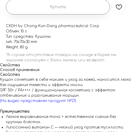
Купить
CKDH by Chong-Kun-Dang pharmaceutical Corp
Объем: 10 г
Тип средства: Кушоны
lwh: 70x70x30 mm
Weight: 80 g
Свойства
Способ применения
Свойства
Кущон сочетает в себе макияж и уход за кожей, наносится легко
без ощущения тяжести и эффекта маски.
SPF 50+ / PA++++ / функциональная косметика с эффектом
отбеливания и разглаживания морщин.
(На видео представлен продукт №21)
Преимущества
Лёгкое выравнивание тона + естественное сияние без
крупных блёсток.
Липосомный витамин C — мягкий уход против тусклости.