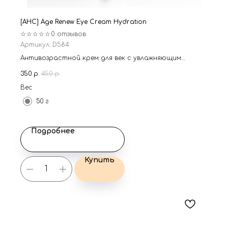
[AHC] Age Renew Eye Cream Hydration
☆☆☆☆☆
0 отзывов
Артикул:
D584
Антивозрастной крем для век с увлажняющим
эффектом
350
р.
450
р.
Вес
50 г
Подробнее
Купить