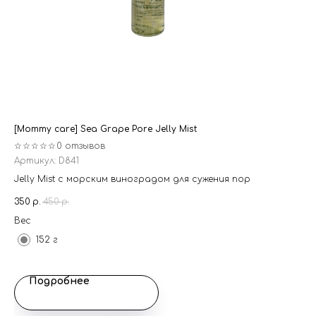
[Mommy care] Sea Grape Pore Jelly Mist
☆☆☆☆☆
0 отзывов
Артикул:
D841
Jelly Mist с морским виноградом для сужения пор
350
р.
450
р.
Вес
152 г
Подробнее