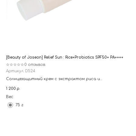
[Beauty of Joseon] Relief Sun : Rice+Probiotics SPF50+ PA++++
[O
☆☆☆☆☆
0 отзывов
☆
Артикул:
D524
Ар
Солнцезащитный крем с экстрактом риса и
Ре
пробиотиками SPF50+ PA+++
1 200
р.
160
Вес
Ти
75 г
Ве