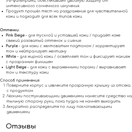
УФ-фильтрами, обеспечивает двойную защиту от
интенсивного солнечного излучения.
Продукт прошёл тест на раздражение для чувствительной
кожи и подходит для всех типов кожи.
Оттенки:
Pink Beige
– для тусклой и уставшей кожи / придаёт коже
свежий розоватый оттенок и сияние
Purple
– для кожи с желтоватым подтоном / корректирует
тон и нейтрализует желтизну
White
– для жирной кожи / осветляет тон и фиксирует макияж
с прозрачным финишем
Light Beige
– для кожи с выраженными порами / выравнивает
тон и текстуру кожи
Способ применения
Поверните корпус и извлеките прозрачную крышку из отсека
с продуктом.
Лёгкими постукивающими движениями нанесите средство на
тыльную сторону руки, пока пудра не начнёт выходить.
Аккуратно распределите по лицу похлопывающими
движениями.
Отзывы