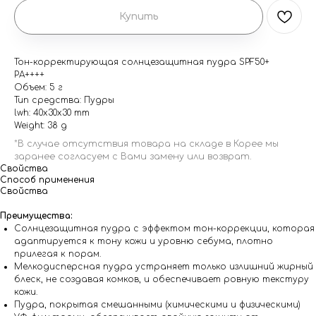
Купить
Тон-корректирующая солнцезащитная пудра SPF50+
PA++++
Объем: 5 г
Тип средства: Пудры
lwh: 40x30x30 mm
Weight: 38 g
Свойства
Способ применения
Свойства
Преимущества:
Солнцезащитная пудра с эффектом тон-коррекции, которая
адаптируется к тону кожи и уровню себума, плотно
прилегая к порам.
Мелкодисперсная пудра устраняет только излишний жирный
блеск, не создавая комков, и обеспечивает ровную текстуру
кожи.
Пудра, покрытая смешанными (химическими и физическими)