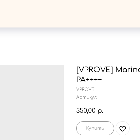
[VPROVE] Marin
PA++++
VPROVE
Артикул:
350,00
р.
Купить