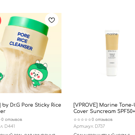
] by Dr.G Pore Sticky Rice
[VPROVE] Marine Tone
ser
Cover Suncream SPF50
PA++++
☆
0 отзывов
☆☆☆☆☆
0 отзывов
л:
D441
Артикул:
D737