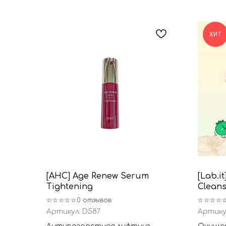
ХИТ
[AHC] Age Renew Serum
[Lab.it
Tightening
Clean
☆☆☆☆☆
0 отзывов
☆☆☆☆
Артикул:
D587
Артику