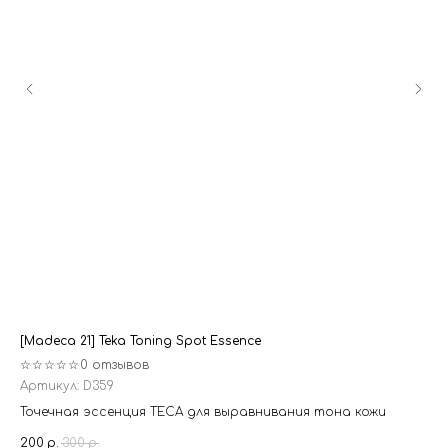
[Madeca 21] Teka Toning Spot Essence
[B
☆☆☆☆☆
0 отзывов
☆
Артикул:
D359
Ар
Точечная эссенция TECA для выравнивания тона кожи
Па
ви
200
р.
300
р.
20