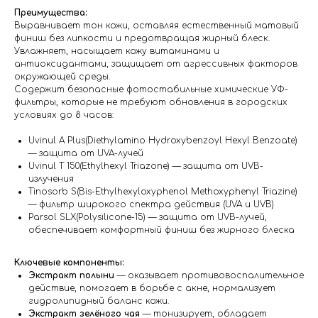
Преимущества:
Выравнивает тон кожи, оставляя естественный матовый
финиш без липкости и предотвращая жирный блеск.
Увлажняет, насыщает кожу витаминами и
антиоксидантами, защищает от агрессивных факторов
окружающей среды.
Содержит безопасные фотостабильные химические УФ-
фильтры, которые не требуют обновления в городских
условиях до 8 часов:
Uvinul A Plus(Diethylamino Hydroxybenzoyl Hexyl Benzoate)
— защита от UVA-лучей
Uvinul T 150(Ethylhexyl Triazone) — защита от UVB-
излучения
Tinosorb S(Bis-Ethylhexyloxyphenol Methoxyphenyl Triazine)
— фильтр широкого спектра действия (UVA и UVB)
Parsol SLX(Polysilicone-15) — защита от UVB-лучей,
обеспечивает комфортный финиш без жирного блеска
Ключевые компоненты:
Экстракт полыни
— оказывает противовоспалительное
действие, помогает в борьбе с акне, нормализует
гидролипидный баланс кожи.
Экстракт зелёного чая
— тонизирует, обладает