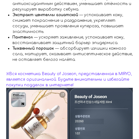
антиоксидантным действием, уменьшает отёчность и
регулирует выработку себума.
Экстракт центеллы азиатской
— успокаивает кожу,
снижает покраснение и раздражение, укрепляет
сосуды, уменьшает проявления купероза, повышает
эластичность.
Пантенол
— ускоряет заживление, успокаивает кожу,
восстанавливает защитный барьер эпидермиса.
Тыквенный порошок
— абсорбирует излишки кожного
сала, матирует, оказывает антисептическое действие,
не оставляет белого налёта.
※Вся косметика Beauty of Joseon, представленная в MIRYO,
является оригинальной. Будьте внимательны и избегайте
покупки подделок в интернете!