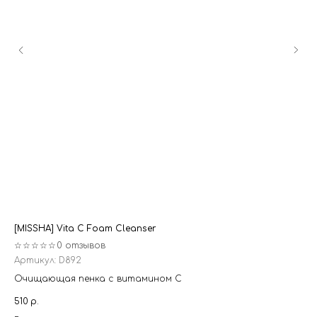
[MISSHA] Vita C Foam Cleanser
[J
☆☆☆☆☆
0 отзывов
☆
Артикул:
D892
Ар
Очищающая пенка с витамином C
Ув
ви
510
р.
35