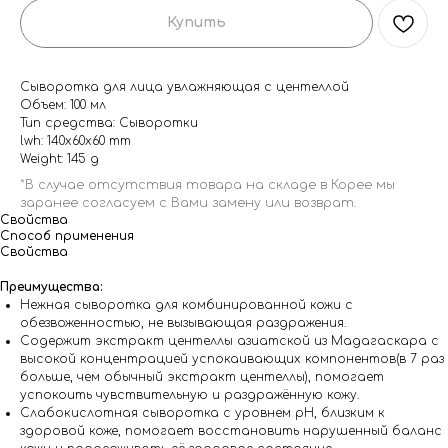
Купить
Сыворотка для лица увлажняющая с центеллой
Объем: 100 мл
Тип средства: Сыворотки
lwh: 140x60x60 mm
Weight: 145 g
Свойства
Способ применения
Свойства
Преимущества:
Нежная сыворотка для комбинированной кожи с
обезвоженностью, не вызывающая раздражения.
Содержит экстракт центеллы азиатской из Мадагаскара с
высокой концентрацией успокаивающих компонентов(в 7 раз
больше, чем обычный экстракт центеллы), помогает
успокоить чувствительную и раздражённую кожу.
Слабокислотная сыворотка с уровнем pH, близким к
здоровой коже, помогает восстановить нарушенный баланс