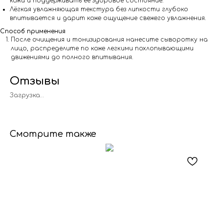
кожи и поддерживать её здоровое состояние.
Лёгкая увлажняющая текстура без липкости глубоко
впитывается и дарит коже ощущение свежего увлажнения.
Способ применения
После очищения и тонизирования нанесите сыворотку на
лицо, распределите по коже легкими похлопывающими
движениями до полного впитывания.
Отзывы
Загрузка…
Смотрите также