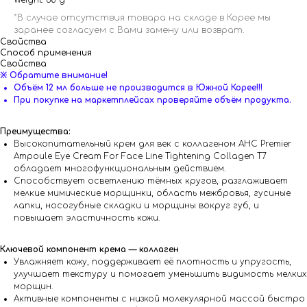
Weight: 68 g
Свойства
Способ применения
Свойства
※ Обратите внимание!
Объём 12 мл больше не производится в Южной Корее!!!
При покупке на маркетплейсах проверяйте объём продукта.
Преимущества:
Высокопитательный крем для век с коллагеном AHC Premier
Ampoule Eye Cream For Face Line Tightening Collagen T7
обладает многофункциональным действием.
Способствует осветлению тёмных кругов, разглаживает
мелкие мимические морщинки, область межбровья, гусиные
лапки, носогубные складки и морщины вокруг губ, и
повышает эластичность кожи.
Ключевой компонент крема — коллаген
Увлажняет кожу, поддерживает её плотность и упругость,
улучшает текстуру и помогает уменьшить видимость мелких
морщин.
Активные компоненты с низкой молекулярной массой быстро