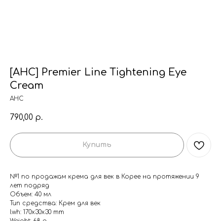
[AHC] Premier Line Tightening Eye
Cream
AHC
790,00
р.
Купить
№1 по продажам крема для век в Корее на протяжении 9
лет подряд
Объем: 40 мл
Тип средства: Крем для век
lwh: 170x30x30 mm