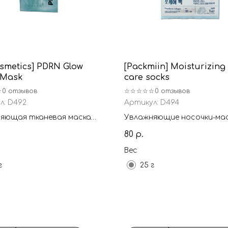
smetics] PDRN Glow
[Packmiin] Moisturizing 
 Mask
care socks
☆
0 отзывов
☆☆☆☆☆
0 отзывов
л:
D492
Артикул:
D494
яющая тканевая маска
Увлажняющие носочки-мас
яния и упругости с PDRN
ног
80
р.
ельного происхождения
Вес
г
25 г