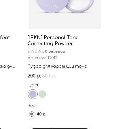
foot
[IPKN] Personal Tone
Correcting Powder
☆☆☆☆☆
0 отзывов
Артикул:
D012
ка для
Пудра для коррекции тона
200
300
р.
р.
Цвет
Вес
40 г