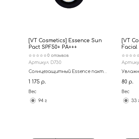
[VT Cosmetics] Essence Sun
[VT Co
Pact SPF50+ PA+++
Facial
☆☆☆☆☆
0 отзывов
☆☆☆☆
Артикул:
D730
Артику
Солнцезащитный Essence пакт
Увлажн
SPF50+ PA+++
для си
1 175
80
р.
р.
растит
Вес
Вес
94 г
33 