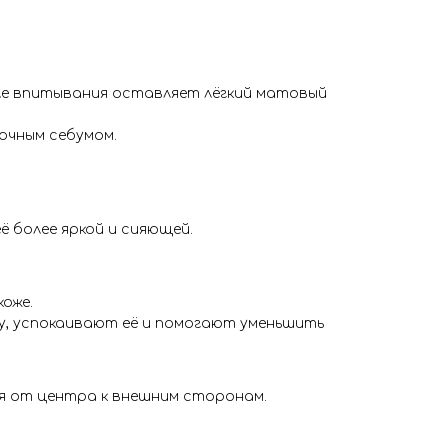
сле впитывания оставляет лёгкий матовый
очным себумом.
 более яркой и сияющей.
оже.
у, успокаивают её и помогают уменьшить
я от центра к внешним сторонам.