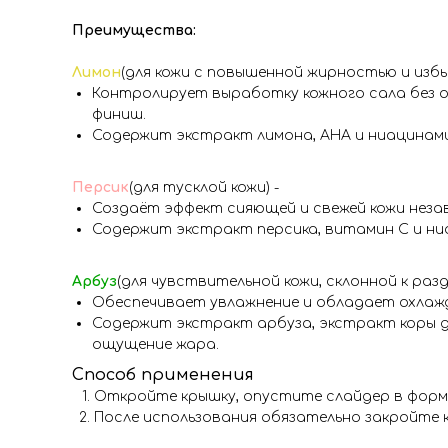
Преимущества:
Лимон
(для кожи с повышенной жирностью и изб
Контролирует выработку кожного сала без о
финиш.
Содержит экстракт лимона, AHA и ниацинам
Персик
(для тусклой кожи) -
Создаёт эффект сияющей и свежей кожи неза
Содержит экстракт персика, витамин C и ниа
Арбуз
(для чувствительной кожи, склонной к раз
Обеспечивает увлажнение и обладает охлаж
Содержит экстракт арбуза, экстракт коры д
ощущение жара.
Способ применения
Откройте крышку, опустите слайдер в форме
После использования обязательно закройте 