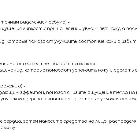
ыточным выделением себума) -
щущения липкости: при нанесении увлажняет кожу, а по
ид, которые помогают улучшить состояние кожи с избыт
висимо от естественного оттенка кожи.
цинамид, которые помогают успокоить кожу и сделать её
дражению) -
дающим эффектом, помогая снизить ощущение тепла на к
уцунского дерева и ниацинамид, которые увлажняют кож
 сердца, затем нанесите средство на лицо, распределя
крышку.