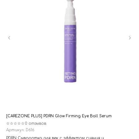
[CAREZONE PLUS] PDRN Glow Firming Eye Ball Serum
[AH
☆☆☆☆☆
0 отзывов
☆
Артикул:
D616
Ар
PDRN Сыворотка для век с эффектом сияния и
На