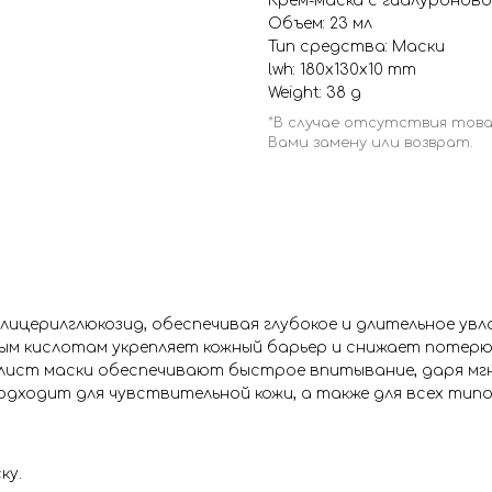
Крем-маска с гиалуроново
Объем: 23 мл
Тип средства: Маски
lwh: 180x130x10 mm
Weight: 38 g
лицерилглюкозид, обеспечивая глубокое и длительное увл
м кислотам укрепляет кожный барьер и снижает потерю 
 лист маски обеспечивают быстрое впитывание, даря м
дходит для чувствительной кожи, а также для всех типо
ку.