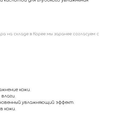
й кислотой для глубокого увлажнения
ажнение кожи.
влаги.
гновенный увлажняющий эффект.
в кожи.