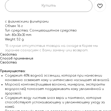
Купить
с физическими фильтрами
Объем: 16 г
Тип средства: Солнцезащитное средство
lwh: 80x30x30 mm
Weight: 52 g
Свойства
Способ применения
Свойства
Преимущества:
Содержит 40% водной эссенции, которая при нанесении
мгновенно освежает кожу и интенсивно насыщает её влагой.
Морской комплекс(пищевые волокна, минералы, экстракты
водорослей) помогает поддерживать кожу увлажнённой и
здоровой.
Содержит воду листьев алоэ вера и пантенол, которые
способствуют успокаивающему и увлажняющему уходу за
кожей.