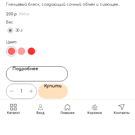
Глянцевый блеск, создающий сочный объём и сияющее
Гл
глянцевое покрытие на губах
гл
200
р.
300
р.
1 2
це
Вес
Ве
30 г
Цвет
Подробнее
Купить
Каталог
Вход
Главная
Корзина
Контакты