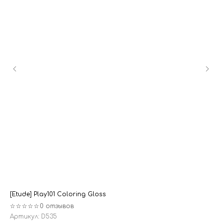
[Etude] Play101 Coloring Gloss
[R
☆☆☆☆☆
0 отзывов
☆
Артикул:
D535
Ар