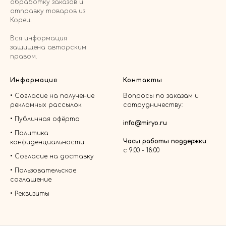
обработку заказов и
отправку товаров из
Кореи.
Вся информация
защищена авторским
правом.
Информация
Контакты
•
Согласие на получение
Вопросы по заказам и
рекламных рассылок
сотрудничеству:
•
Публичная офёрта
info@miryo.ru
•
Политика
Часы работы поддержки
:
конфиденциальности
с 9:00 - 18:00
• Согласие на доставку
•
Пользовательское
соглашение
•
Реквизиты