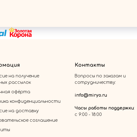
рмация
Контакты
сие на получение
Вопросы по заказам и
ных рассылок
сотрудничеству:
чная офёрта
info@miryo.ru
ика конфиденциальности
Часы работы поддержки
:
асие на доставку
с 9:00 - 18:00
овательское соглашение
зиты