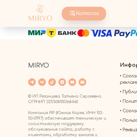
Каталог
MIRYO
Инфо
•
Согла
реклам
•
Публи
© ИП Рязанцева Татьяна Сергеевна
•
Полит
ОГРНИП 325508100368460
• Согл
Компания PIP (Южная Корея, ИНН 102-
50-01197) обеспечивает техническую и
•
Польз
логистическую поддержку:
обслуживание сайта, работу с
•
Рекви
клиентами, обработку заказов и