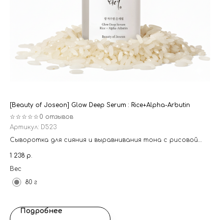
[Beauty of Joseon] Glow Deep Serum : Rice+Alpha-Arbutin
[C
☆☆☆☆☆
0 отзывов
☆
Артикул:
D523
Ар
Сыворотка для сияния и выравнивания тона с рисовой
То
водой и альфа-арбутином
(ш
1 238
р.
35
пи
Вес
Ве
80 г
Подробнее