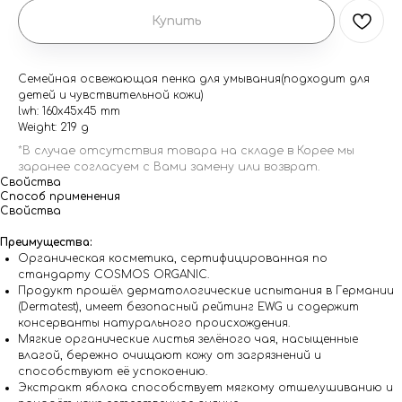
Купить
Семейная освежающая пенка для умывания(подходит для
детей и чувствительной кожи)
lwh: 160x45x45 mm
Weight: 219 g
Свойства
Способ применения
Свойства
Преимущества:
Органическая косметика, сертифицированная по
стандарту COSMOS ORGANIC.
Продукт прошёл дерматологические испытания в Германии
(Dermatest), имеет безопасный рейтинг EWG и содержит
консерванты натурального происхождения.
Мягкие органические листья зелёного чая, насыщенные
влагой, бережно очищают кожу от загрязнений и
способствуют её успокоению.
Экстракт яблока способствует мягкому отшелушиванию и